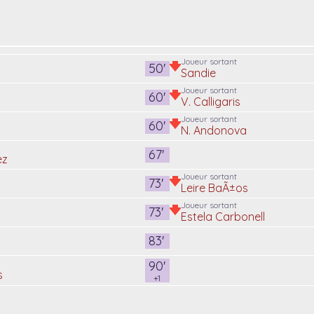
Joueur sortant
50'
Sandie
Joueur sortant
60'
V. Calligaris
Joueur sortant
60'
N. Andonova
67'
ez
Joueur sortant
73'
Leire BaÃ±os
Joueur sortant
73'
Estela Carbonell
83'
90'
s
+1