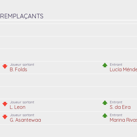
REMPLAÇANTS
Joueur sortant
Entrant
B. Folds
Lucía Ménd
Joueur sortant
Entrant
L. Leon
S. da Eira
Joueur sortant
Entrant
G. Asantewaa
Marina Riva