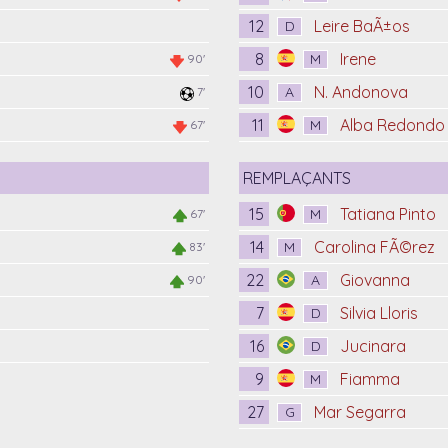
12
Leire BaÃ±os
D
8
Irene
M
90'
10
N. Andonova
A
7'
11
Alba Redondo
M
67'
REMPLAÇANTS
15
Tatiana Pinto
M
67'
14
Carolina FÃ©rez
M
83'
22
Giovanna
A
90'
7
Silvia Lloris
D
16
Jucinara
D
9
Fiamma
M
27
Mar Segarra
G