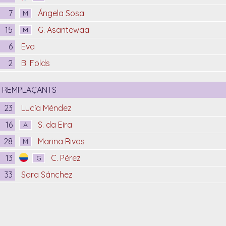
7
Ángela Sosa
M
15
G. Asantewaa
M
6
Eva
2
B. Folds
REMPLAÇANTS
23
Lucía Méndez
16
S. da Eira
A
28
Marina Rivas
M
13
C. Pérez
G
33
Sara Sánchez