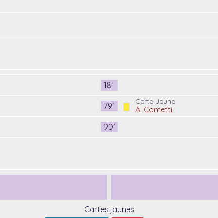
18'
Carte Jaune
79'
A. Cometti
90'
Cartes jaunes