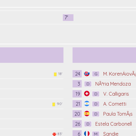
7'
24
M. KorenÄiovÃ¡
G
18'
3
NÃºria Mendoza
D
19
V. Calligaris
D
21
A. Cometti
D
90'
20
Paula TomÃ¡s
D
26
Estela Carbonell
D
6
Sandie
M
83'