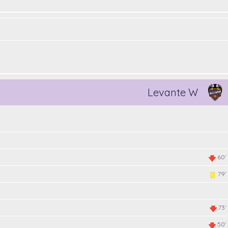
Levante W
60'
79'
73'
50'