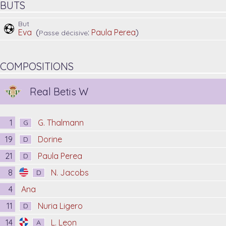
BUTS
But
Eva
(
:
Paula Perea
)
Passe décisive
COMPOSITIONS
Real Betis W
1
G. Thalmann
G
19
Dorine
D
21
Paula Perea
D
8
N. Jacobs
D
4
Ana
11
Nuria Ligero
D
14
L. Leon
A