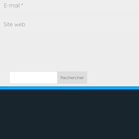
Rechercher
Recent Posts
Les Bleues qualifiées pour le Mondial
2027 : les enseignements d’un
rassemblement réussi
La France coiffe l’Irlande et sera au
rendez-vous du Mondial 2027