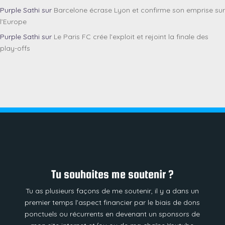
Purple Sathi
sur
Barcelone écrase Lyon et confirme son emprise sur
l’Europe
Purple Sathi
sur
Le Paris FC crée l’exploit et rejoint la finale des
play-offs
Tu souhaites me soutenir ?
Tu as plusieurs façons de me soutenir, il y a dans un
premier temps l’aspect financier par le biais de dons
ponctuels ou récurrents en devenant un sponsors de