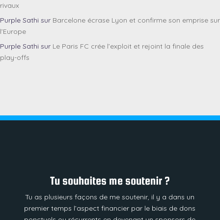
rivaux
Purple Sathi
sur
Barcelone écrase Lyon et confirme son emprise sur
l’Europe
Purple Sathi
sur
Le Paris FC crée l’exploit et rejoint la finale des
play-offs
Tu souhaites me soutenir ?
Tu as plusieurs façons de me soutenir, il y a dans un
premier temps l’aspect financier par le biais de dons
ponctuels ou récurrents en devenant un sponsors de