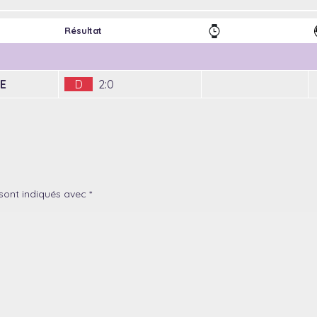
Résultat
E
D
2:0
sont indiqués avec
*