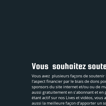
l’heure de vérité pour les deux rivaux
Purple Sathi
sur
Barcelone écrase
Lyon et confirme son emprise sur
l’Europe
Purple Sathi
sur
Le Paris FC crée
l’exploit et rejoint la finale des play-
offs
Vous souhaitez soute
Vous avez plusieurs façons de soutenir 
l’aspect financier par le biais de dons 
sponsors du site internet et/ou ou de m
aussi gratuitement en s'abonnant et en 
étant actif sur nos Lives et vidéos, vous 
aussi la meilleure façon d’apporter un s