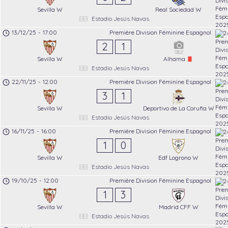
Sevilla W
Real Sociedad W
Estadio Jesús Navas
13/12/25
-
17:00
Première Division Féminine Espagnol
2
1
Sevilla W
Alhama
Estadio Jesús Navas
22/11/25
-
12:00
Première Division Féminine Espagnol
3
1
Sevilla W
Deportivo de La Coruña W
Estadio Jesús Navas
16/11/25
-
16:00
Première Division Féminine Espagnol
1
0
Sevilla W
Edf Logrono W
Estadio Jesús Navas
19/10/25
-
12:00
Première Division Féminine Espagnol
1
3
Sevilla W
Madrid CFF W
Estadio Jesús Navas