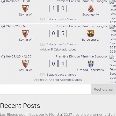
04/10/25
-
18:30
Première Division Féminine Espagnol
1
0
Sevilla W
Espanyol W
Estadio Jesús Navas
21/09/25
-
16:00
Première Division Féminine Espagnol
0
5
Sevilla W
Barcelona W
Estadio Jesús Navas
Arbitre:
P. Cebollada López
06/09/25
-
12:00
Première Division Féminine Espagnol
0
4
Sevilla W
Granad. Tenerife W
Estadio Jesús Navas
Arbitre:
A. Andrea Acevedo Dudley
Rechercher
Recent Posts
Les Bleues qualifiées pour le Mondial 2027 : les enseignements d’un