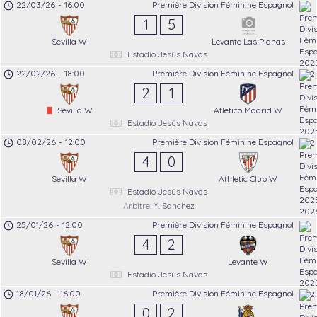
22/03/26
-
16:00
Première Division Féminine Espagnol
1
5
Sevilla W
Levante Las Planas
Estadio Jesús Navas
22/02/26
-
18:00
Première Division Féminine Espagnol
2
1
Sevilla W
Atletico Madrid W
Estadio Jesús Navas
08/02/26
-
12:00
Première Division Féminine Espagnol
4
0
Sevilla W
Athletic Club W
Estadio Jesús Navas
Arbitre:
Y. Sanchez
25/01/26
-
12:00
Première Division Féminine Espagnol
4
2
Sevilla W
Levante W
Estadio Jesús Navas
18/01/26
-
16:00
Première Division Féminine Espagnol
0
2