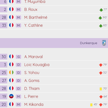
6
T. Muyumba
M
2
B. Roux
M
77'
28
M. Barthelmé
M
90'
33
Y. Cathline
M
83'
Dunkerque
30
A. Maraval
G
3
Loïc Kouagba
D
79'
25
S. Yohou
D
32'
27
A. Gomis
D
28
D. Thiam
D
70'
19
L. Pierre
M
64'
20
M. Kikonda
M
45'
79'