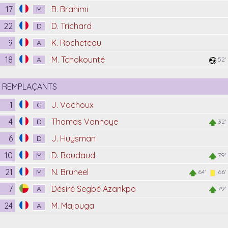
17
B. Brahimi
M
22
D. Trichard
D
9
K. Rocheteau
A
18
M. Tchokounté
A
52'
REMPLAÇANTS
1
J. Vachoux
G
4
Thomas Vannoye
D
32'
6
J. Huysman
D
10
D. Boudaud
M
79'
21
N. Bruneel
M
64'
66'
7
Désiré Segbé Azankpo
A
79'
24
M. Majouga
A