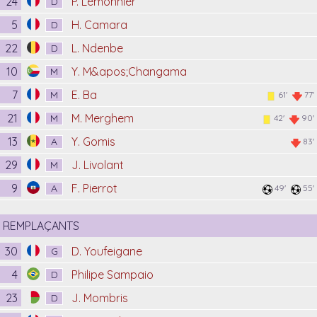
24
P. Lemonnier
D
5
H. Camara
D
22
L. Ndenbe
D
10
Y. M&apos;Changama
M
7
E. Ba
M
61'
77'
21
M. Merghem
M
42'
90'
13
Y. Gomis
A
83'
29
J. Livolant
M
9
F. Pierrot
A
49'
55'
REMPLAÇANTS
30
D. Youfeigane
G
4
Philipe Sampaio
D
23
J. Mombris
D