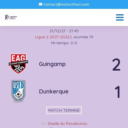
Contact@instinctfoot.com
21/12/21
-
21:45
Ligue 2 2021-2022
| Journée 19
Mi-temps: 0-0
2
Guingamp
1
Dunkerque
MATCH TERMINÉ
Stade du Roudourou