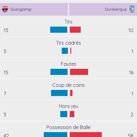
Guingamp
Dunkerque
Tirs
15
10
Tirs cadrés
5
1
Fautes
15
16
Coup de coins
7
1
Hors-jeu
3
2
Possession de Balle
42
58