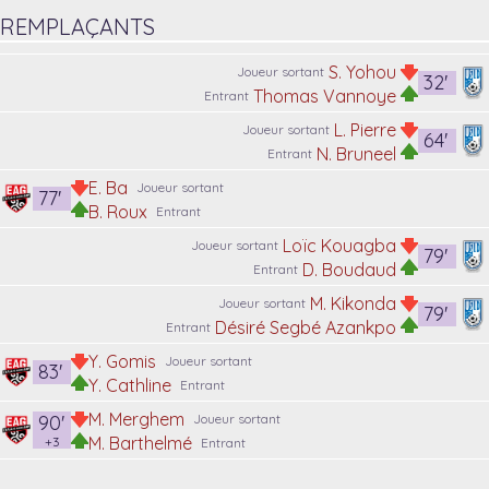
REMPLAÇANTS
S. Yohou
Joueur sortant
32'
Thomas Vannoye
Entrant
L. Pierre
Joueur sortant
64'
N. Bruneel
Entrant
E. Ba
Joueur sortant
77'
B. Roux
Entrant
Loïc Kouagba
Joueur sortant
79'
D. Boudaud
Entrant
M. Kikonda
Joueur sortant
79'
Désiré Segbé Azankpo
Entrant
Y. Gomis
Joueur sortant
83'
Y. Cathline
Entrant
M. Merghem
90'
Joueur sortant
M. Barthelmé
+3
Entrant