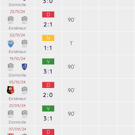
3:0
Domicile
23/11/24
D
90`
2:1
Extérieur
02/11/24
N
1`
1:1
Extérieur
19/10/24
V
90`
3:1
Domicile
05/10/24
D
90`
2:0
Extérieur
21/09/24
V
90`
3:1
Domicile
07/09/24
D