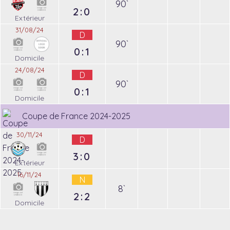
90`
2:0
Extérieur
31/08/24
D
90`
0:1
Domicile
24/08/24
D
90`
0:1
Domicile
Coupe de France 2024-2025
30/11/24
D
3:0
Extérieur
16/11/24
N
8`
2:2
Domicile