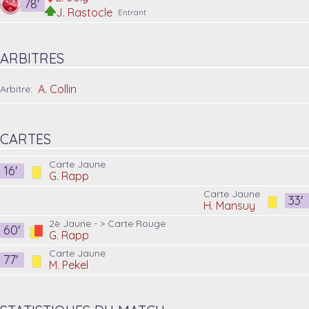
78'
J. Rastocle
Entrant
ARBITRES
A. Collin
Arbitre:
CARTES
Carte Jaune
16'
G. Rapp
Carte Jaune
33'
H. Mansuy
2è Jaune - > Carte Rouge
60'
G. Rapp
Carte Jaune
77'
M. Pekel