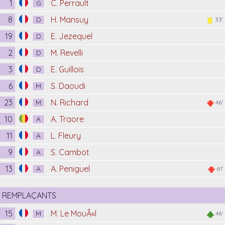
1
C. Perrault
G
8
H. Mansuy
D
33'
19
E. Jezequel
D
2
M. Revelli
D
3
E. Guillois
D
6
S. Daoudi
M
23
N. Richard
M
46'
10
A. Traore
A
11
L. Fleury
A
9
S. Cambot
A
13
A. Peniguel
A
61'
REMPLAÇANTS
15
M. Le MouÃ«l
M
46'