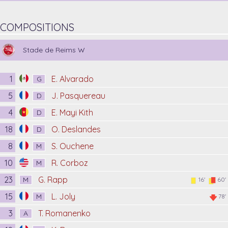
COMPOSITIONS
Stade de Reims W
1
E. Alvarado
G
5
J. Pasquereau
D
4
E. Mayi Kith
D
18
O. Deslandes
D
8
S. Ouchene
M
10
R. Corboz
M
23
G. Rapp
M
16'
60'
15
L. Joly
M
78'
3
T. Romanenko
A