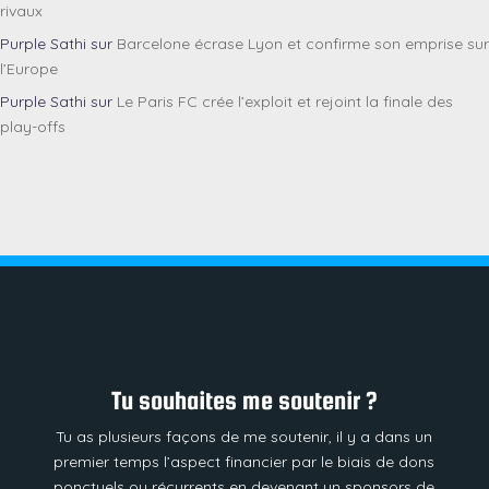
rivaux
Purple Sathi
sur
Barcelone écrase Lyon et confirme son emprise sur
l’Europe
Purple Sathi
sur
Le Paris FC crée l’exploit et rejoint la finale des
play-offs
Tu souhaites me soutenir ?
Tu as plusieurs façons de me soutenir, il y a dans un
premier temps l’aspect financier par le biais de dons
ponctuels ou récurrents en devenant un sponsors de