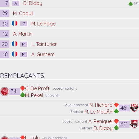
7
D. Diaby
A
61'
29
M. Coquil
30
M. Le Page
G
12
A. Martin
20
L. Teinturier
M
18
A. Gurhem
M
REMPLAÇANTS
C. De Proft
Joueur sortant
34'
M. Pekel
Entrant
N. Richard
Joueur sortant
46'
M. Le MouÃ«l
Entrant
A. Peniguel
Joueur sortant
61'
D. Diaby
Entrant
L. Joly
Joueur sortant