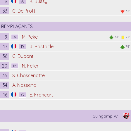
19
K. Bussy
A
33
C. De Proft
34'
REMPLAÇANTS
9
M. Pekel
A
34'
77'
17
J. Rastocle
D
78'
36
C. Dupont
20
N. Feller
M
35
S. Chossenotte
34
A. Nassena
16
E. Francart
G
Guingamp W